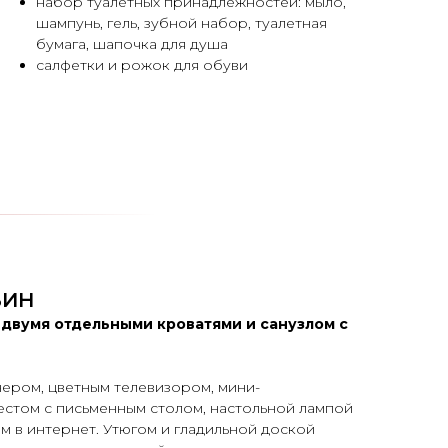
набор туалетных принадлежностей: мыло,
шампунь, гель, зубной набор, туалетная
бумага, шапочка для душа
салфетки и рожок для обуви
ВИН
двумя отдельными кроватями и санузлом с
ром, цветным телевизором, мини-
естом с письменным столом, настольной лампой
ом в интернет. Утюгом и гладильной доской