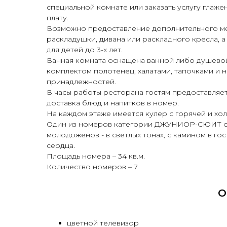
специальной комнате или заказать услугу глаж
плату.
Возможно предоставление дополнительного ме
раскладушки, дивана или раскладного кресла, а
для детей до 3-х лет.
Ванная комната оснащена ванной либо душевой
комплектом полотенец, халатами, тапочками и 
принадлежностей.
В часы работы ресторана гостям предоставляет
доставка блюд и напитков в номер.
На каждом этаже имеется кулер с горячей и хо
Один из номеров категории ДЖУНИОР-СЮИТ о
молодоженов - в светлых тонах, с камином в го
сердца.
Площадь номера – 34 кв.м.
Количество номеров – 7
О
цветной телевизор