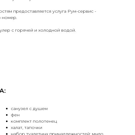
остям предоставляется услуга Рум-сервис -
в номер.
улер с горячей и холодной водой.
А:
санузел с душем
фен
комплект полотенец
халат, тапочки
набор туалетных принадлежностей: мыло,