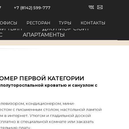
7
+7 (8142) 599-777
ПОЗВОНИТЬ
| ОФИСЫ
РЕСТОРАН
ТУРЫ
КОНТАКТЫ
Й ТВИН
ДЖУНИОР СЮИТ
С
АПАРТАМЕНТЫ
ОМЕР ПЕРВОЙ КАТЕГОРИИ
полутороспальной кроватью и санузлом с
левизором, кондиционером, мини-
естом с письменным столом, настольной лампой
ом в интернет. Утюгом и гладильной доской
платно в специальной комнате или заказать
тельную плату.