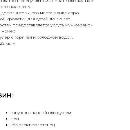
платно в специальной комнате или заказать
тельную плату.
дополнительного места в виде евро-
ой кроватки для детей до 3-х лет.
остям предоставляется услуга Рум-сервис -
в номер.
улер с горячей и холодной водой.
2 кв. м.
ВИН:
санузел с ванной или душем
фен
комплект полотенец