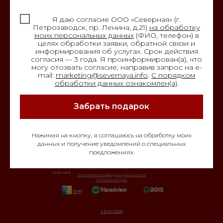
С102024003635
НОМЕРА
Я даю согласие ООО «Северная» (г.
СПЕЦПРЕДЛОЖЕНИЯ
Петрозаводск, пр. Ленина, д.21)
на обработку
БИЗНЕС-ЦЕНТР | ОФИСЫ
моих персональных данных
(ФИО, телефон) в
РЕСТОРАН
целях обработки заявки, обратной связи и
информирования об услугах. Срок действия
ТУРЫ
согласия — 3 года. Я проинформирован(а), что
НОВОСТИ
могу отозвать согласие, направив запрос на e-
БЛОГ
mail:
marketing@severnaya.info
.
С порядком
обработки данных ознакомлен(а)
.
Забрать подарок
Подписывайтесь на наши аккаунты
в соцсетях и будьте в курсе акций
и событий гостиницы «Северная»
Нажимая на кнопку, я соглашаюсь на обработку моих
данных и получение уведомлений о специальных
предложениях.
Copyright © 2024 Гостиница
"Северная"
. All right
reserved
Политика конфиденциальности
Политика куки
SEON 2026